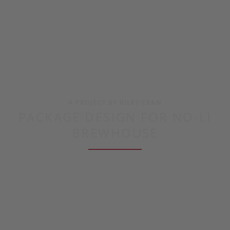
A PROJECT BY RILEY CRAN
PACKAGE DESIGN FOR NO-LI
BREWHOUSE
VIEW ON DRIBBBLE