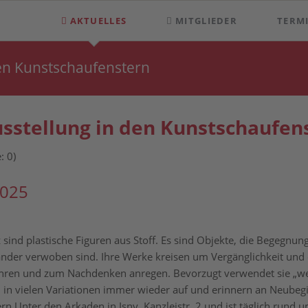
AKTUELLES
MITGLIEDER
TERM
den Kunstschaufenstern
usstellung in den Kunstschaufen
: 0)
2025
sind plastische Figuren aus Stoff. Es sind Objekte, die Begegnun
ander verwoben sind. Ihre Werke kreisen um Vergänglichkeit und 
rühren und zum Nachdenken anregen. Bevorzugt verwendet sie „wer
 in vielen Variationen immer wieder auf und erinnern an Neubegin
rn Unter den Arkaden in Isny, Kanzleistr. 2 und ist täglich rund 