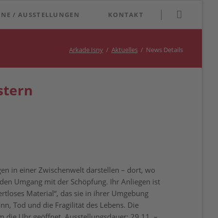
Navigation
INE / AUSSTELLUNGEN
KONTAKT
überspringen
Arkade Isny
Aktuelles
News Details
stern
gen in einer Zwischenwelt darstellen – dort, wo
den Umgang mit der Schöpfung. Ihr Anliegen ist
tloses Material“, das sie in ihrer Umgebung
n, Tod und die Fragilität des Lebens. Die
um die Uhr geöffnet. Ausstellungsdauer: 29.11. –