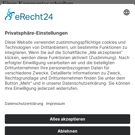
Einen Kommentar schreiben
Pflichtfeld
Name
*
Pflichtfeld
E-Mail (wird nicht veröffentlicht)
*
Webseite
Pflichtfeld
Kommentar
*
Über neue Kommentare per E-Mail benachrichtigen (Sie
können das Abonnement jederzeit beenden)
Kommentar absenden
Nach oben
Facebook
Navigation überspringen
Aktuelles
Mitglieder
Termine / Ausstellungen